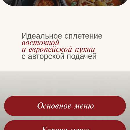
Идеальное сплетение
Основное меню
восточной
и европейской кухни
с авторской подачей
Барное меню
Сезонное меню
ДОСТАВКА
Закажите понравившееся вам
блюда в удобных сервисах