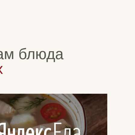
ам блюда
х