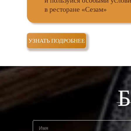
и пользуйся особыми услов
в ресторане «Сезам»
УЗНАТЬ ПОДРОБНЕЕ