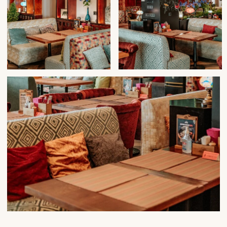
Каждую пятницу
и субботу
живая музыка
Совместите приятное время
препровождения и вкусный ужин.