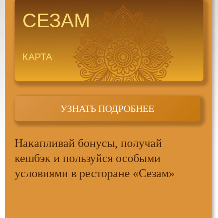
СЕЗАМ
КАРТА
Столики для больших и маленьких
компаний, мягкие и уютные кресла
передают атмосферу ближнего востока
УЗНАТЬ ПОДРОБНЕЕ
Накапливай бонусы, получай
кешбэк и пользуйся особыми
условиями в ресторане «Сезам»