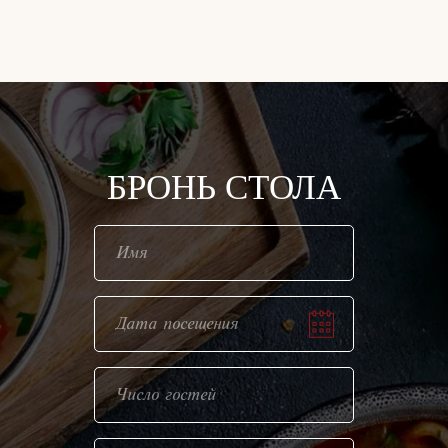
Живая музыка и наша кухня —
формула вашего идеального вечера.
Забронировать стол
БРОНЬ СТОЛА
Танцпол на
Охраняемая
мероприятии
парковка FREE